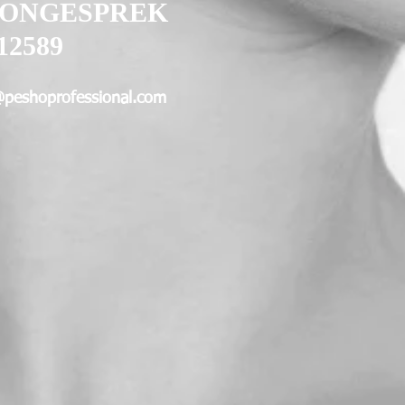
OONGESPREK
12589
@peshoprofessional.com