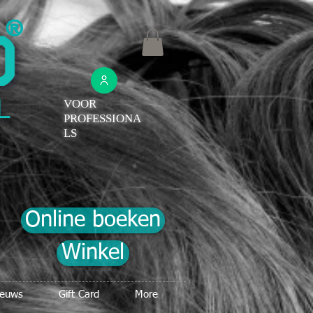
®
VOOR
PROFESSIONA
LS
Online boeken
Winkel
ieuws
Gift Card
More