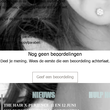
ducten aan in de handpalmen en breid het
 op je haar, afhankelijk van de stijl die je wilt
, uit de buurt van direct zonlicht
tmorilloniet, paraffine, olteh-5, laureth-7,
eteraeth-30, propylparaben
Nog geen beoordelingen
Deel je mening. Wees de eerste die een beoordeling achterlaat.
Geef een beoordeling
NIEUWS
HULP N
THE HAIR X-PERIENCE 11 EN 12 JUNI