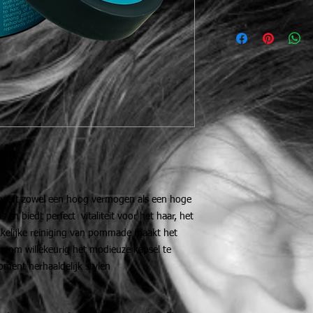
eeft zowel een hoog vermogen als een hoge
 en biedt perfect vitaliteit voor het haar, het
kelijke reiniging van pommade maakt het
je om willekeurig het modieuze kapsel te
oment herhaaldelijk stylen