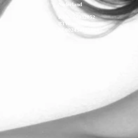
Nederland
KVK: 55032052
BTW-nummer:
NL002434103B14