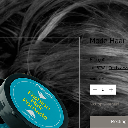
Mode Haar
Prijs
€ 10,00
incl.BTW
|
Gratis ver
Aantal
*
Niet op voorraad
Melding