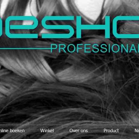
nline boeken
Winkel
Over ons
Product
N