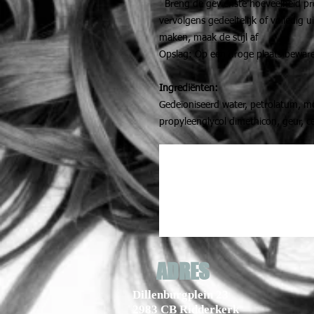
Breng de gewenste hoeveelheid pro
vervolgens gedeeltelijk of volledig uit
maken, maak de stijl af
Opslag: Op een droge plaats bewaren
Ingrediënten:
Gedeïoniseerd water, petrolatum, mon
propyleenglycol dimethicon, geur, c
ADRES
Dillenburgplein 23
2983 CB Ridderkerk