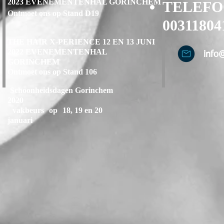
2023 EVENEMENTENHAL GORINCHEM
TELEF
Ontmoet ons op Stand D19
00311804
THE HAIR X-PERIENCE 12 EN 13 JUNI
2022 EVENEMENTENHAL
info
GORINCHEM
Ontmoet ons op Stand 106
Schoonheidsdagen Gorinchem
2020
vakbeurs
op
18, 19 en 20
januari