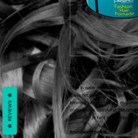
Mode Haar Pommade:
80ml
Deze in water oplosbare pommade h
glans, het stylet met een goede glans
REVIEWS
kenmerk van niet-gewicht en gemak
onder andere uitstekend. Het helpt 
creëren. en je kunt je haar op elk m
Routebeschrijving: