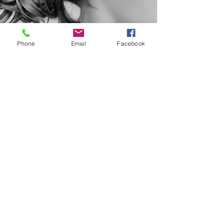
HULP NODIG?
Phone
Email
Facebook
TELEFOONGESPREK
0031180412589
info@peshoprofessional.com
BLIJF VERBONDEN