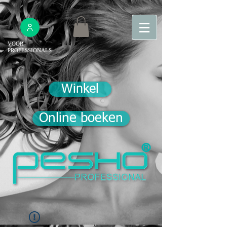
VOOR
PROFESSIONALS
Winkel
Online boeken
®