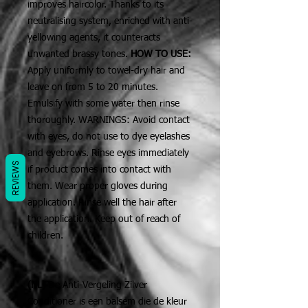
improves haircolor. Thanks to its
neutralising system, enriched with anti-
yellowing agents, it counteracts
unwanted brassy tones.
HOW TO USE:
Apply uniformly to towel-dry hair and
leave on from 5 to 20 minutes.
Emulsify with some water then rinse
thoroughly. WARNINGS: Avoid contact
with eyes, do not use to dye eyelashes
and eyebrows. Rinse eyes immediately
REVIEWS
if product comes into contact with
them. Wear proper gloves during
application. Rinse well the hair after
the application. Keep out of reach of
children.
(NL)
De Anti-Vergeling Zilver
Conditioner is een balsem die de kleur