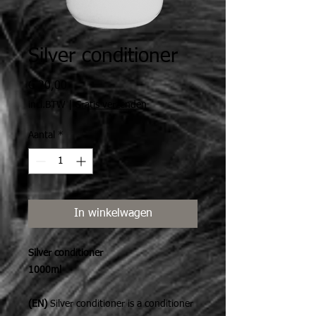
Silver conditioner
Prijs
€ 20,00
incl.BTW
|
Gratis verzenden
Aantal
*
In winkelwagen
Silver conditioner
1000ml
(EN)
Silver conditioner is a conditioner