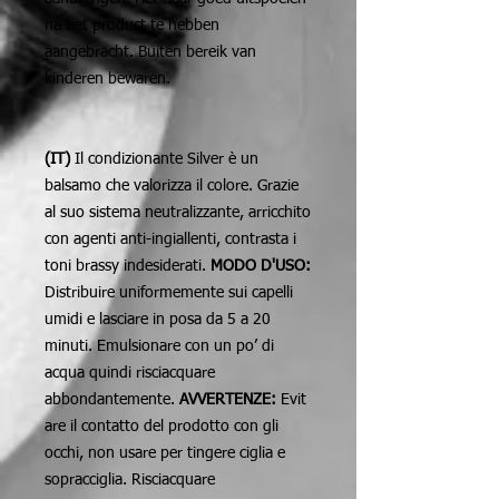
na het product te hebben
aangebracht. Buiten bereik van
kinderen bewaren.
(IT)
Il condizionante Silver è un
balsamo che valorizza il colore. Grazie
al suo sistema neutralizzante, arricchito
con agenti anti-ingiallenti, contrasta i
toni brassy indesiderati.
MODO D'USO:
Distribuire uniformemente sui capelli
umidi e lasciare in posa da 5 a 20
minuti. Emulsionare con un po’ di
acqua quindi risciacquare
abbondantemente.
AVVERTENZE:
Evit
are il contatto del prodotto con gli
occhi, non usare per tingere ciglia e
sopracciglia. Risciacquare