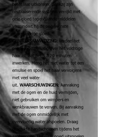
beter laat uitkomen. Dankzij zijn
neutraliserende systeem verrijkt met
gele gloed tegengaande middelen
vermindert hij de ongewenste
koperkleurige gloed.
GEBRUIKSAANWIJZING:
verdeel het
product gelijkmatig over het vochtige
haar en laat het 5 à 20 minuten
inwerken. Meng het met water tot een
emulsie en spoel het haar vervolgens
met veel water
uit.
WAARSCHUWINGEN:
Aanraking
met de ogen en de huid vermijden,
niet gebruiken om wimpers en
wenkbrauwen te verven. Bij aanraking
met de ogen onmiddellijk met
overvloedig water afspoelen. Draag
geschikte handschoenen tijdens het
aanbrengen. Het haar goed uitspoelen