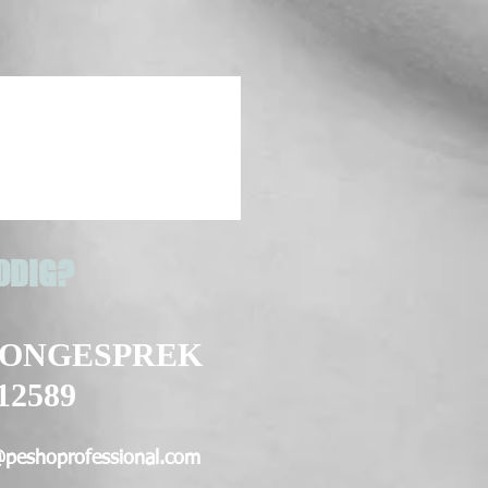
ODIG?
OONGESPREK
12589
@peshoprofessional.com