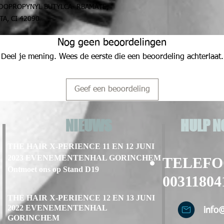
ODOPROPYNYL BUTYLCA- RBAMATE,
A, CI 42090
Nog geen beoordelingen
Deel je mening. Wees de eerste die een beoordeling achterlaat.
Geef een beoordeling
NIEUWS
HULP N
THE HAIR X-PERIENCE 11 EN 12 JUNI
2023 EVENEMENTENHAL GORINCHEM
TELEF
Ontmoet ons op Stand D19
00311804
THE HAIR X-PERIENCE 12 EN 13 JUNI
2022 EVENEMENTENHAL
info
GORINCHEM