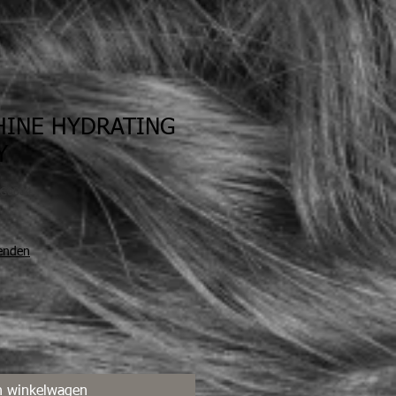
HINE HYDRATING
Y
RG0004
zenden
n winkelwagen