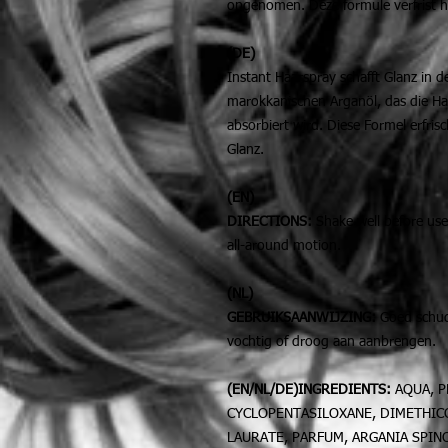
opgenomen. Deze formule verfrist he
(DE)
Instant Haarspray schafft Glanz in d
marokkanischen Arganöl, das die Haar
absorbiert wird. Diese Formel erfris
Glanz.
(EN)
DIRECTIONS:
Shake well before use
all-around motion.
(NL)
GEBRUIKSAANWIJZING:
Goed schud
vochtig of droog aan aanbrengen.
(EN/NL/DE)INGREDIENTS:
AQUA, P
CYCLOPENTASILOXANE, DIMETHICO
LAURATE, PARFUM, ARGANIA SPIN