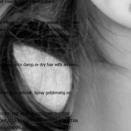
t haar en geeft blijvend glans.
er Pflege Ihres Haares. Hergestellt mit reinem
e hydratisiert, repariert und schnell
cht das Haar und verleiht einen dauerhaften
. Spray onto damp or dry hair with an even,
den voor gebruik. Spray gelijkmatig op
ROPYLENE GLYCOL, CYCLOMETHICONE,
NE, C12-15 PARETH-2, PEG-10 SORBITAN
OSA KERNEL OIL, HYDROLYZED WHEAT