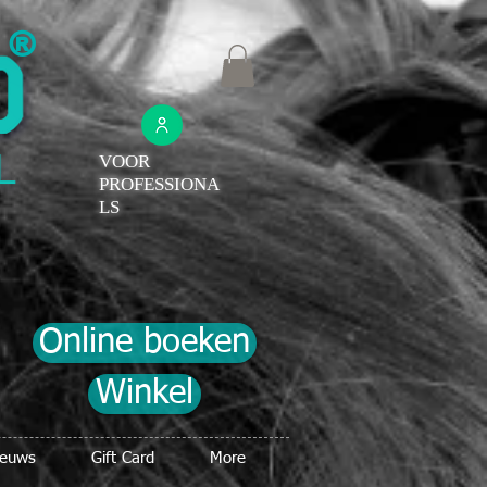
®
VOOR
PROFESSIONA
LS
Online boeken
Winkel
ieuws
Gift Card
More