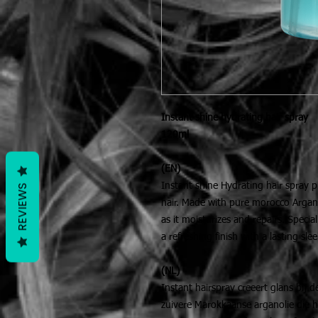
Instant shine hydrating hair spray
120ml
(EN)
Instant shine Hydrating hair spray p
REVIEWS
hair. Made with pure morocco Argan 
as it moisturizes and repairs. Specia
a refreshing finish with a lasting sle
(NL)
Instant hairspray creeert glans bij
zuivere Marokkaanse arganolie die h