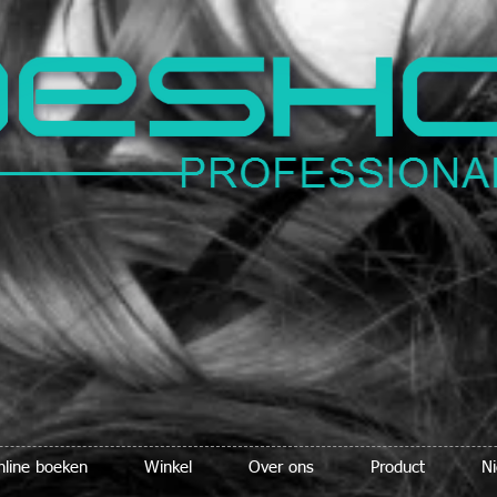
nline boeken
Winkel
Over ons
Product
N