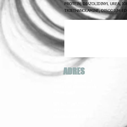
PROTEIN, DIAZOLIDINYL UREA, I
TRIETHANOLAMINE, DISODIUM EDT
ADRES
Dillenburgplein 23
2983 CB Ridderkerk
Nederland
KVK: 55032052
BTW-nummer:
NL002434103B14