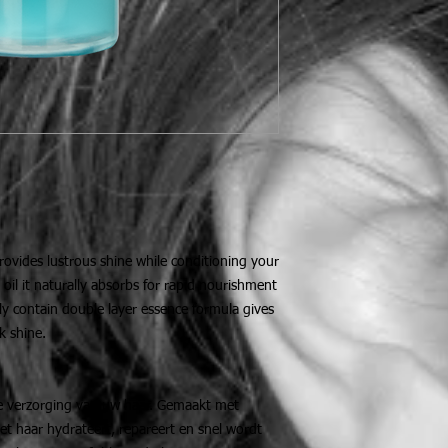
rovides lustrous shine while conditioning your
oil it naturally absorbs for rapid nourishment
lly contain double layer essence formula gives
ek shine.
 de verzorging van uw haar. Gemaakt met
et haar hydrateert, repareert en snel wordt