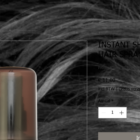
INSTANT S
HAIR SPRA
Productcode: ART-NO.A
Prijs
€ 11,00
incl.BTW
|
Gratis ver
Aantal
*
I